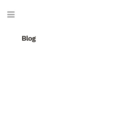
Blog
Tu Pizzería En Benidorm Centro Con Terraza Y
Menú Para Niños
En Vabene sabemos que
disfrutar de una buena pizza es